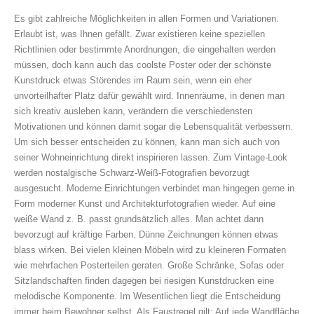
Es gibt zahlreiche Möglichkeiten in allen Formen und Variationen.
Erlaubt ist, was Ihnen gefällt. Zwar existieren keine speziellen
Richtlinien oder bestimmte Anordnungen, die eingehalten werden
müssen, doch kann auch das coolste Poster oder der schönste
Kunstdruck etwas Störendes im Raum sein, wenn ein eher
unvorteilhafter Platz dafür gewählt wird. Innenräume, in denen man
sich kreativ ausleben kann, verändern die verschiedensten
Motivationen und können damit sogar die Lebensqualität verbessern.
Um sich besser entscheiden zu können, kann man sich auch von
seiner Wohneinrichtung direkt inspirieren lassen. Zum Vintage-Look
werden nostalgische Schwarz-Weiß-Fotografien bevorzugt
ausgesucht. Moderne Einrichtungen verbindet man hingegen gerne in
Form moderner Kunst und Architekturfotografien wieder. Auf eine
weiße Wand z. B. passt grundsätzlich alles. Man achtet dann
bevorzugt auf kräftige Farben. Dünne Zeichnungen können etwas
blass wirken. Bei vielen kleinen Möbeln wird zu kleineren Formaten
wie mehrfachen Posterteilen geraten. Große Schränke, Sofas oder
Sitzlandschaften finden dagegen bei riesigen Kunstdrucken eine
melodische Komponente. Im Wesentlichen liegt die Entscheidung
immer beim Bewohner selbst. Als Faustregel gilt: Auf jede Wandfläche