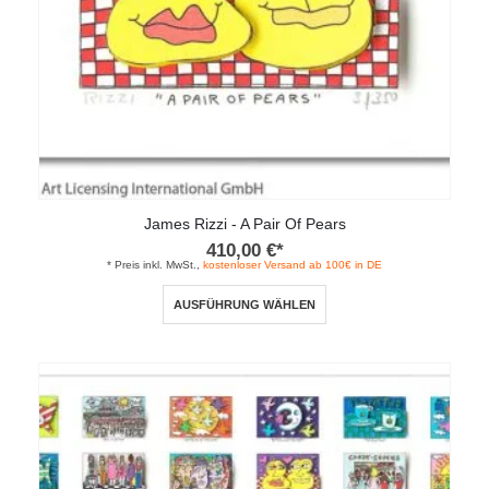
gewählt
werden
James Rizzi - A Pair Of Pears
410,00
€
*
* Preis inkl. MwSt.,
kostenloser Versand ab 100€ in DE
Dieses
AUSFÜHRUNG WÄHLEN
Produkt
weist
mehrere
Varianten
auf.
Die
Optionen
können