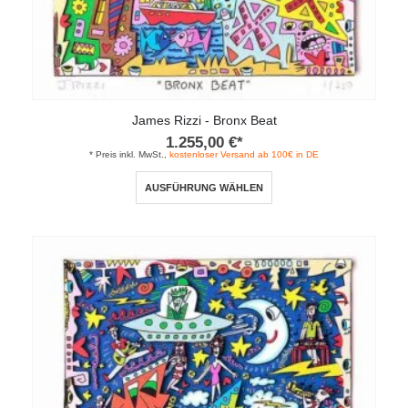
James Rizzi - Bronx Beat
1.255,00
€
*
* Preis inkl. MwSt.,
kostenloser Versand ab 100€ in DE
Dieses
AUSFÜHRUNG WÄHLEN
Produkt
weist
mehrere
Varianten
auf.
Die
Optionen
können
auf
der
Produktseite