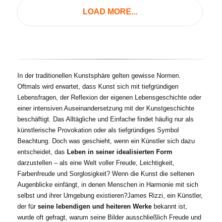
auf.
LOAD MORE...
Die
Optionen
können
auf
der
Produktseite
In der traditionellen Kunstsphäre gelten gewisse Normen.
gewählt
Oftmals wird erwartet, dass Kunst sich mit tiefgründigen
werden
Lebensfragen, der Reflexion der eigenen Lebensgeschichte oder
einer intensiven Auseinandersetzung mit der Kunstgeschichte
beschäftigt. Das Alltägliche und Einfache findet häufig nur als
künstlerische Provokation oder als tiefgründiges Symbol
Beachtung. Doch was geschieht, wenn ein Künstler sich dazu
entscheidet, das
Leben in seiner idealisierten Form
darzustellen – als eine Welt voller Freude, Leichtigkeit,
Farbenfreude und Sorglosigkeit? Wenn die Kunst die seltenen
Augenblicke einfängt, in denen Menschen in Harmonie mit sich
selbst und ihrer Umgebung existieren?James Rizzi, ein Künstler,
der für
seine lebendigen und heiteren Werke
bekannt ist,
wurde oft gefragt, warum seine Bilder ausschließlich Freude und