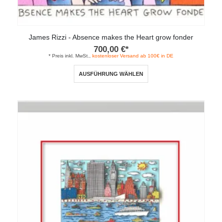
James Rizzi - Absence makes the Heart grow fonder
700,00
€
*
* Preis inkl. MwSt.,
kostenloser Versand ab 100€ in DE
Dieses
AUSFÜHRUNG WÄHLEN
Produkt
weist
mehrere
Varianten
auf.
Die
Optionen
können
auf
der
Produktseite
gewählt
werden