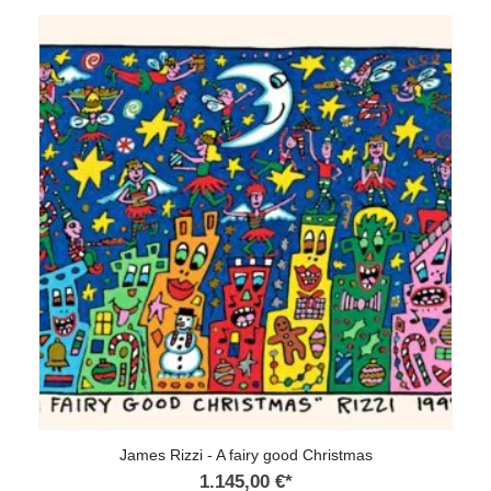
mehrere
Varianten
auf.
Die
Optionen
können
auf
der
Produktseite
gewählt
werden
James Rizzi - A fairy good Christmas
1.145,00
€
*