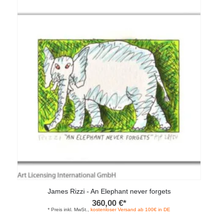
Varianten
auf.
Die
Optionen
können
auf
der
Produktseite
gewählt
werden
James Rizzi - An Elephant never forgets
360,00
€
*
* Preis inkl. MwSt.,
kostenloser Versand ab 100€ in DE