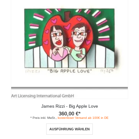
James Rizzi - Big Apple Love
360,00
€
*
* Preis inkl. MwSt.,
kostenloser Versand ab 100€ in DE
Dieses
AUSFÜHRUNG WÄHLEN
Produkt