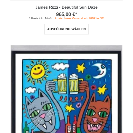
James Rizzi - Beautiful Sun Daze
965,00
€
*
* Preis inkl. MwSt.,
kostenloser Versand ab 100€ in DE
Dieses
AUSFÜHRUNG WÄHLEN
Produkt
weist
mehrere
Varianten
auf.
Die
Optionen
können
auf
der
Produktseite
gewählt
werden