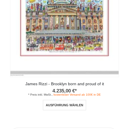
können
auf
der
Produktseite
gewählt
werden
James Rizzi - Brooklyn born and proud of it
4.235,00
€
*
* Preis inkl. MwSt.,
kostenloser Versand ab 100€ in DE
Dieses
AUSFÜHRUNG WÄHLEN
Produkt
weist
mehrere
Varianten