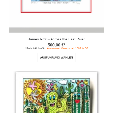
James Rizzi - Across the East River
500,00
€
*
* Preis inkl. MwSt.,
kostenloser Versand ab 100€ in DE
Dieses
AUSFÜHRUNG WÄHLEN
Produkt
weist
mehrere
Varianten
auf.
Die
Optionen
können
auf
der