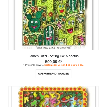
Produktseite
gewählt
werden
James Rizzi - Acting like a cactus
500,00
€
*
* Preis inkl. MwSt.,
kostenloser Versand ab 100€ in DE
Dieses
AUSFÜHRUNG WÄHLEN
Produkt
weist
mehrere
Varianten
auf.
Die