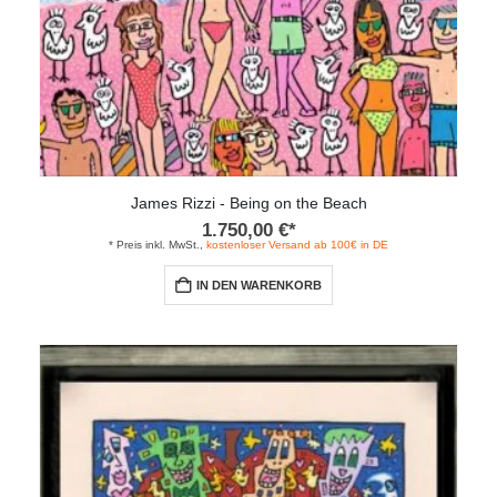
James Rizzi - Being on the Beach
1.750,00
€
*
* Preis inkl. MwSt.,
kostenloser Versand ab 100€ in DE
IN DEN WARENKORB