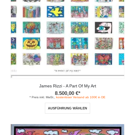
auf
der
Produktseite
gewählt
werden
James Rizzi - A Part Of My Art
8.500,00
€
*
* Preis inkl. MwSt.,
kostenloser Versand ab 100€ in DE
Dieses
AUSFÜHRUNG WÄHLEN
Produkt
weist
mehrere
Varianten