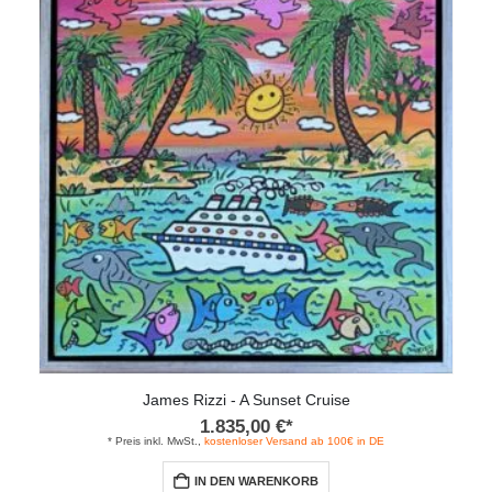
auf.
Die
Optionen
können
auf
der
Produktseite
gewählt
werden
James Rizzi - A Sunset Cruise
1.835,00
€
*
* Preis inkl. MwSt.,
kostenloser Versand ab 100€ in DE
IN DEN WARENKORB