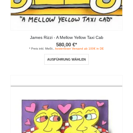
James Rizzi - A Mellow Yellow Taxi Cab
580,00
€
*
* Preis inkl. MwSt.,
kostenloser Versand ab 100€ in DE
Dieses
AUSFÜHRUNG WÄHLEN
Produkt
weist
mehrere
Varianten
auf.
Die
Optionen
können
auf
der
Produktseite