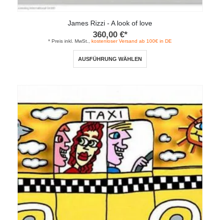
James Rizzi - A look of love
360,00
€
*
* Preis inkl. MwSt.,
kostenloser Versand ab 100€ in DE
Dieses
AUSFÜHRUNG WÄHLEN
Produkt
weist
mehrere
Varianten
auf.
Die
Optionen
können
auf
der
Produktseite
gewählt
werden