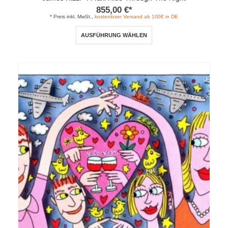
855,00
€
*
* Preis inkl. MwSt.,
kostenloser Versand ab 100€ in DE
Dieses
AUSFÜHRUNG WÄHLEN
Produkt
weist
mehrere
Varianten
auf.
Die
Optionen
können
auf
der
Produktseite
gewählt
werden