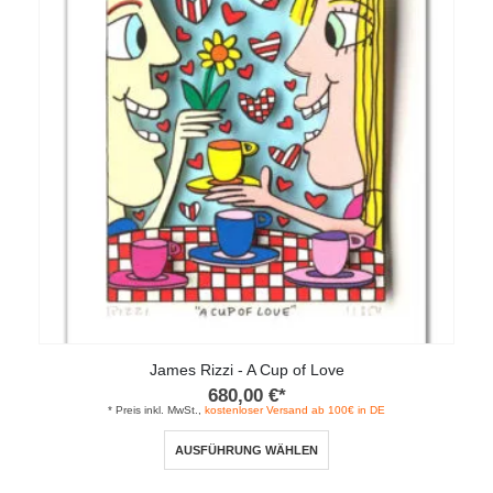
James Rizzi - A Cup of Love
680,00
€
*
* Preis inkl. MwSt.,
kostenloser Versand ab 100€ in DE
Dieses
AUSFÜHRUNG WÄHLEN
Produkt
weist