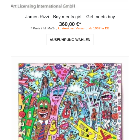
James Rizzi - Boy meets girl – Girl meets boy
360,00
€
*
* Preis inkl. MwSt.,
kostenloser Versand ab 100€ in DE
Dieses
AUSFÜHRUNG WÄHLEN
Produkt
weist
mehrere
Varianten
auf.
Die
Optionen
können
auf
der
Produktseite
gewählt
werden