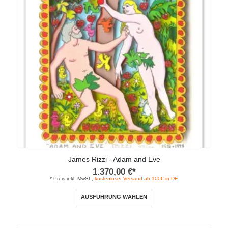
Optionen
können
auf
der
Produktseite
gewählt
werden
James Rizzi - Adam and Eve
1.370,00
€
*
* Preis inkl. MwSt.,
kostenloser Versand ab 100€ in DE
Dieses
AUSFÜHRUNG WÄHLEN
Produkt
weist
mehrere