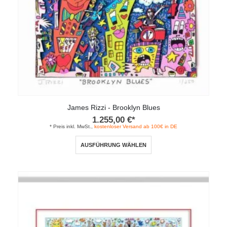
gewählt
werden
James Rizzi - Brooklyn Blues
1.255,00
€
*
* Preis inkl. MwSt.,
kostenloser Versand ab 100€ in DE
Dieses
AUSFÜHRUNG WÄHLEN
Produkt
weist
mehrere
Varianten
auf.
Die
Optionen